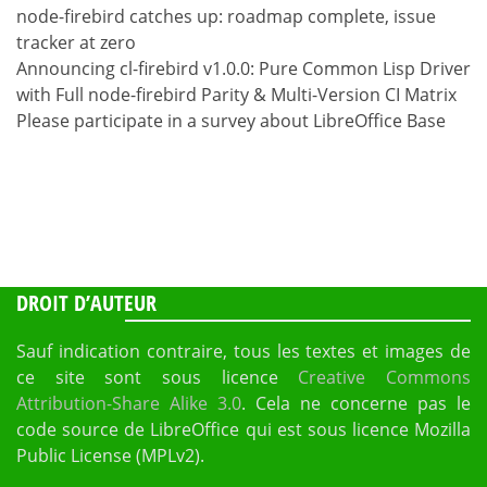
node-firebird catches up: roadmap complete, issue
tracker at zero
Announcing cl-firebird v1.0.0: Pure Common Lisp Driver
with Full node-firebird Parity & Multi-Version CI Matrix
Please participate in a survey about LibreOffice Base
DROIT D’AUTEUR
Sauf indication contraire, tous les textes et images de
ce site sont sous licence
Creative Commons
Attribution-Share Alike 3.0
. Cela ne concerne pas le
code source de LibreOffice qui est sous licence Mozilla
Public License (MPLv2).