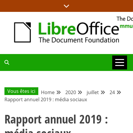
Skip
to
content
LA MAISON DES PROJETS LIBREOFFICE ET DOCUMENT
BLOG DE LA
LIBÉRATION
COMMUNAUTÉ
Vous êtes ici
Home
2020
juillet
24
Rapport annuel 2019 : média sociaux
FRANCOPHONE
Rapport annuel 2019 :