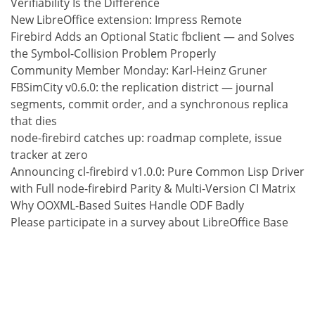
Verifiability Is the Difference
New LibreOffice extension: Impress Remote
Firebird Adds an Optional Static fbclient — and Solves
the Symbol-Collision Problem Properly
Community Member Monday: Karl-Heinz Gruner
FBSimCity v0.6.0: the replication district — journal
segments, commit order, and a synchronous replica
that dies
node-firebird catches up: roadmap complete, issue
tracker at zero
Announcing cl-firebird v1.0.0: Pure Common Lisp Driver
with Full node-firebird Parity & Multi-Version CI Matrix
Why OOXML-Based Suites Handle ODF Badly
Please participate in a survey about LibreOffice Base