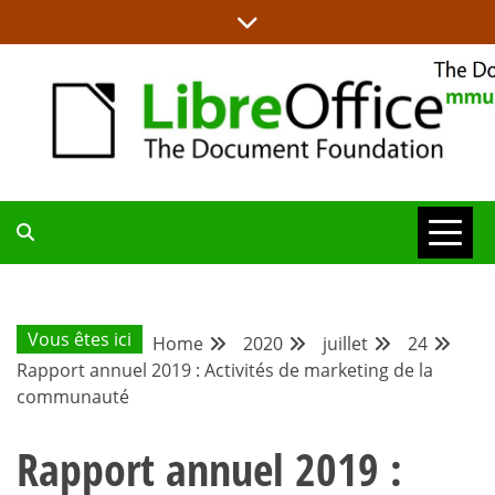
Skip
to
content
LA MAISON DES PROJETS LIBREOFFICE ET DOCUMENT
BLOG DE LA
LIBÉRATION
COMMUNAUTÉ
Vous êtes ici
Home
2020
juillet
24
Rapport annuel 2019 : Activités de marketing de la
FRANCOPHONE
communauté
Rapport annuel 2019 :