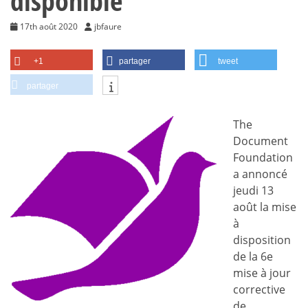
disponible
17th août 2020
jbfaure
+1
partager
tweet
partager
The
Document
Foundation
a annoncé
jeudi 13
août la mise
à
disposition
de la 6e
mise à jour
corrective
de