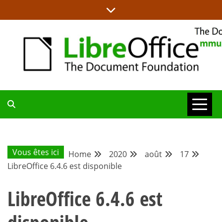
Skip
to
content
LA MAISON DES PROJETS LIBREOFFICE ET DOCUMENT
BLOG DE LA
LIBÉRATION
COMMUNAUTÉ
Vous êtes ici
Home
2020
août
17
LibreOffice 6.4.6 est disponible
FRANCOPHONE
LibreOffice 6.4.6 est