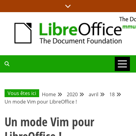
Skip
to
content
LA MAISON DES PROJETS LIBREOFFICE ET DOCUMENT
BLOG DE LA
LIBÉRATION
COMMUNAUTÉ
Vous êtes ici
Home
2020
avril
18
Un mode Vim pour LibreOffice !
FRANCOPHONE
Un mode Vim pour