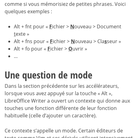
comme si vous mémorisiez de petites phrases. Voici
quelques exemples :
Alt + fnt pour «
F
ichier >
N
ouveau > Document
t
exte »
Alt + fns pour «
F
ichier >
N
ouveau > Cla
s
seur »
Alt + fo pour «
F
ichier >
O
uvrir »
…
Une question de mode
Dans la section précédente sur les accélérateurs,
lorsque vous avez appuyé sur la touche « Alt »,
LibreOffice Writer a ouvert un contexte qui donne aux
touches une fonction différente de leur fonction
habituelle (celle d’ajouter un caractère).
Ce contexte s’appelle un mode. Certain éditeurs de
texte comme Vim et ses dérivés utilisent intensivement